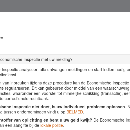
en
Economische Inspectie met uw melding?
Inspectie analyseert alle ontvangen meldingen en start indien nodig 
tiedienst.
llen van inbreuken tijdens deze procedure kan de Economische Inspecti
f te regulariseren. Dit kan gebeuren door middel van een waarschuwing
ancties, waaronder een voorstel tot minnelijke schikking (transactie), ee
de correctionele rechtbank.
sche Inspectie niet doet, is uw individueel probleem oplossen.
Nu
ing tussen ondernemingen vindt u op
BELMED
.
htoffer van oplichting en bent u uw geld kwijt?
De Economische Insp
an een aangifte bij de
lokale politie
.