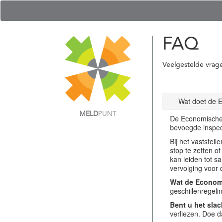
FAQ
Veelgestelde vrag
Wat doet de 
MELD
PUNT
De Economische 
bevoegde inspec
Bij het vastste
stop te zetten o
kan leiden tot s
vervolging voor 
Wat de Economi
geschillenregel
Bent u het slac
verliezen. Doe d