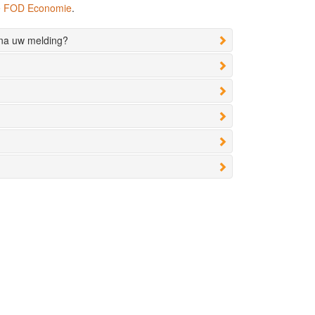
de FOD Economie
.
 na uw melding?