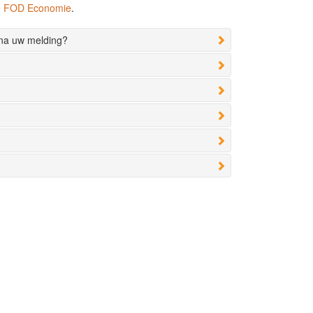
de FOD Economie
.
 na uw melding?