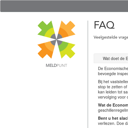
FAQ
Veelgestelde vrag
Wat doet de 
MELD
PUNT
De Economische 
bevoegde inspec
Bij het vastste
stop te zetten o
kan leiden tot s
vervolging voor 
Wat de Economi
geschillenregel
Bent u het slac
verliezen. Doe d