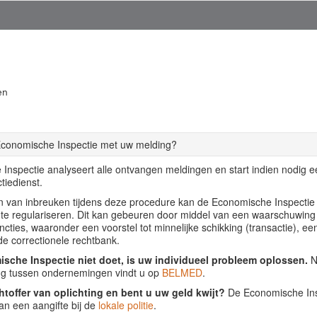
en
Economische Inspectie met uw melding?
Inspectie analyseert alle ontvangen meldingen en start indien nodig 
tiedienst.
llen van inbreuken tijdens deze procedure kan de Economische Inspecti
f te regulariseren. Dit kan gebeuren door middel van een waarschuwing
ancties, waaronder een voorstel tot minnelijke schikking (transactie), ee
de correctionele rechtbank.
sche Inspectie niet doet, is uw individueel probleem oplossen.
Nu
ing tussen ondernemingen vindt u op
BELMED
.
htoffer van oplichting en bent u uw geld kwijt?
De Economische Insp
an een aangifte bij de
lokale politie
.