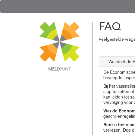
FAQ
Veelgestelde vrag
Wat doet de 
MELD
PUNT
De Economische 
bevoegde inspec
Bij het vastste
stop te zetten o
kan leiden tot s
vervolging voor 
Wat de Economi
geschillenregel
Bent u het slac
verliezen. Doe d