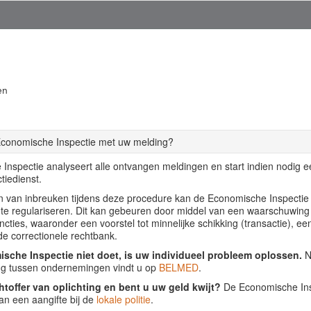
en
Economische Inspectie met uw melding?
Inspectie analyseert alle ontvangen meldingen en start indien nodig 
tiedienst.
llen van inbreuken tijdens deze procedure kan de Economische Inspecti
f te regulariseren. Dit kan gebeuren door middel van een waarschuwing
ancties, waaronder een voorstel tot minnelijke schikking (transactie), ee
de correctionele rechtbank.
sche Inspectie niet doet, is uw individueel probleem oplossen.
Nu
ing tussen ondernemingen vindt u op
BELMED
.
htoffer van oplichting en bent u uw geld kwijt?
De Economische Insp
an een aangifte bij de
lokale politie
.