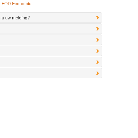
de FOD Economie
.
 na uw melding?