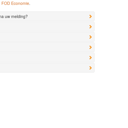
de FOD Economie
.
 na uw melding?