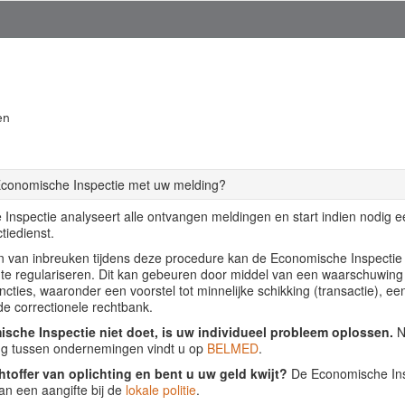
en
Economische Inspectie met uw melding?
Inspectie analyseert alle ontvangen meldingen en start indien nodig 
tiedienst.
llen van inbreuken tijdens deze procedure kan de Economische Inspecti
f te regulariseren. Dit kan gebeuren door middel van een waarschuwing
ancties, waaronder een voorstel tot minnelijke schikking (transactie), ee
de correctionele rechtbank.
sche Inspectie niet doet, is uw individueel probleem oplossen.
Nu
ing tussen ondernemingen vindt u op
BELMED
.
htoffer van oplichting en bent u uw geld kwijt?
De Economische Insp
an een aangifte bij de
lokale politie
.