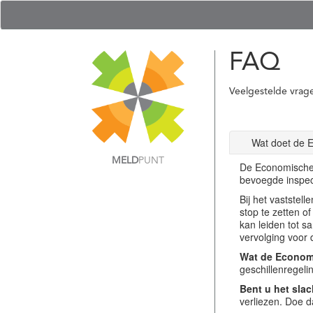
FAQ
Veelgestelde vrag
Wat doet de 
MELD
PUNT
De Economische 
bevoegde inspec
Bij het vastste
stop te zetten o
kan leiden tot s
vervolging voor 
Wat de Economi
geschillenregel
Bent u het slac
verliezen. Doe d