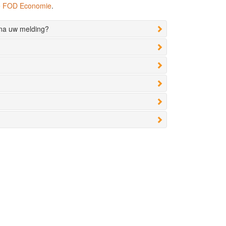
de FOD Economie
.
 na uw melding?