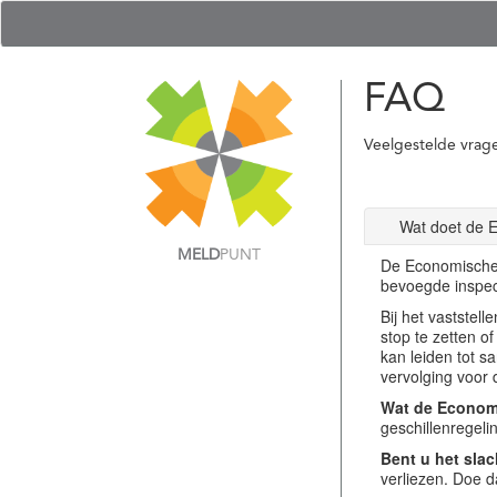
FAQ
Veelgestelde vrag
Wat doet de 
MELD
PUNT
De Economische 
bevoegde inspec
Bij het vastste
stop te zetten o
kan leiden tot s
vervolging voor 
Wat de Economi
geschillenregel
Bent u het slac
verliezen. Doe d