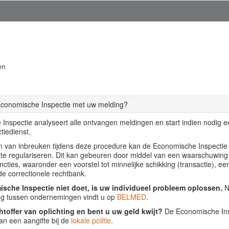
en
Economische Inspectie met uw melding?
Inspectie analyseert alle ontvangen meldingen en start indien nodig 
tiedienst.
llen van inbreuken tijdens deze procedure kan de Economische Inspecti
f te regulariseren. Dit kan gebeuren door middel van een waarschuwing
ancties, waaronder een voorstel tot minnelijke schikking (transactie), ee
de correctionele rechtbank.
sche Inspectie niet doet, is uw individueel probleem oplossen.
Nu
ing tussen ondernemingen vindt u op
BELMED
.
htoffer van oplichting en bent u uw geld kwijt?
De Economische Insp
an een aangifte bij de
lokale politie
.