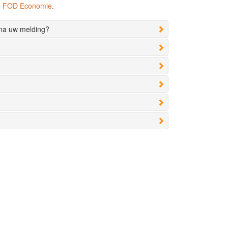
de FOD Economie
.
 na uw melding?