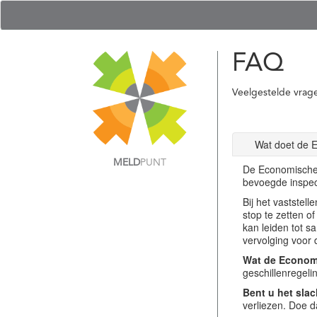
FAQ
Veelgestelde vrag
Wat doet de 
MELD
PUNT
De Economische 
bevoegde inspec
Bij het vastste
stop te zetten o
kan leiden tot s
vervolging voor 
Wat de Economi
geschillenregel
Bent u het slac
verliezen. Doe d