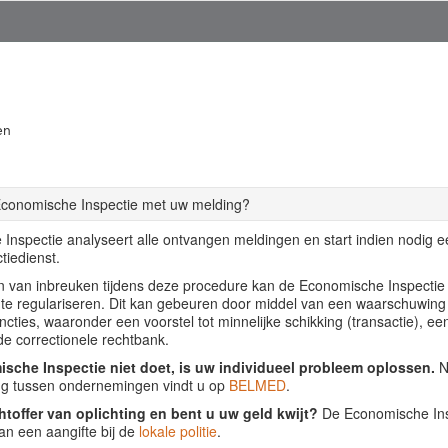
en
Economische Inspectie met uw melding?
Inspectie analyseert alle ontvangen meldingen en start indien nodig 
tiedienst.
llen van inbreuken tijdens deze procedure kan de Economische Inspecti
f te regulariseren. Dit kan gebeuren door middel van een waarschuwing
ancties, waaronder een voorstel tot minnelijke schikking (transactie), ee
de correctionele rechtbank.
sche Inspectie niet doet, is uw individueel probleem oplossen.
Nu
ing tussen ondernemingen vindt u op
BELMED
.
htoffer van oplichting en bent u uw geld kwijt?
De Economische Insp
an een aangifte bij de
lokale politie
.