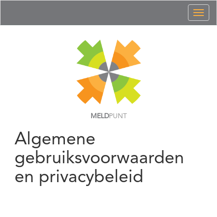
Toggl
naviga
MELD
PUNT
Algemene
gebruiksvoorwaarden
en privacybeleid