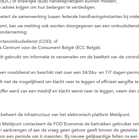
(B2C) of oneerlijke (B2B) handelspraktijken kunnen melden;
n advies krijgen om hun belangen te verdedigen.
tert de samenwerking tussen federale handhavingsinstanties bij misle
temt, kan uw melding ook worden doorgegeven aan een ombudsdienst o
 onderneming:
ntenombudsdienst (COD); of
s Centrum voor de Consument België (ECC België).
 gebruikt om informatie te verzamelen om de kwaliteit van de control
een nooddienst en beschikt niet over een 24/24u- en 7/7 dagen-perma
 niet de mogelijkheid om klacht neer te leggen of officieel aangifte te
toffer werd van een misdrijf en klacht wenst neer te leggen, neem dan
eheert de infrastructuur van het elektronisch platform Meldpunt.
het Meldpunt contacteert de FOD Economie de betrokken gebruiker om
an aanbrengen of aan de vraag geen gehoor geeft binnen de gestelde
or een periode van 6 maanden. Bij nieuwe gelijkaardige feiten na e