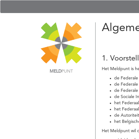
Algeme
1. Voorstel
Het Meldpunt is he
MELD
PUNT
de Federale
de Federale 
de Federale
de Sociale I
het Federaa
het Federaa
de Autoritei
het Belgisch
Het Meldpunt wil c