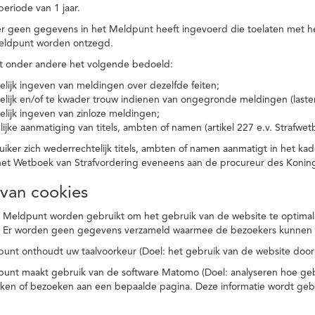
eriode van 1 jaar.
r geen gegevens in het Meldpunt heeft ingevoerd die toelaten met he
eldpunt worden ontzegd.
t onder andere het volgende bedoeld:
elijk ingeven van meldingen over dezelfde feiten;
elijk en/of te kwader trouw indienen van ongegronde meldingen (laster
elijk ingeven van zinloze meldingen;
ijke aanmatiging van titels, ambten of namen (artikel 227 e.v. Strafwet
ker zich wederrechtelijk titels, ambten of namen aanmatigt in het kad
n het Wetboek van Strafvordering eveneens aan de procureur des Kon
 van cookies
 Meldpunt worden gebruikt om het gebruik van de website te optimalis
. Er worden geen gegevens verzameld waarmee de bezoekers kunnen 
unt onthoudt uw taalvoorkeur (Doel: het gebruik van de website door
punt maakt gebruik van de software Matomo (Doel: analyseren hoe geb
oeken of bezoeken aan een bepaalde pagina. Deze informatie wordt ge