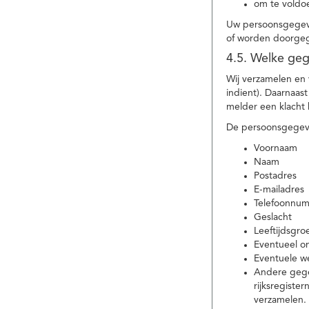
om te voldoe
Uw persoonsgegeve
of worden doorgeg
4.5. Welke ge
Wij verzamelen en
indient). Daarnaas
melder een klacht 
De persoonsgegeve
Voornaam
Naam
Postadres
E-mailadres
Telefoonnu
Geslacht
Leeftijdsgro
Eventueel 
Eventuele w
Andere gege
rijksregiste
verzamelen.