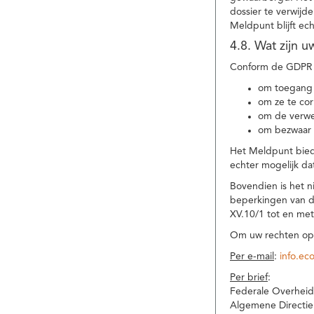
dossier te verwijd
Meldpunt blijft ec
4.8. Wat zijn 
Conform de GDPR 
om toegang 
om ze te corr
om de verwe
om bezwaar 
Het Meldpunt biedt
echter mogelijk da
Bovendien is het n
beperkingen van d
XV.10/1 tot en me
Om uw rechten op 
Per e-mail
:
info.ec
Per brief
:
Federale Overheid
Algemene Directie