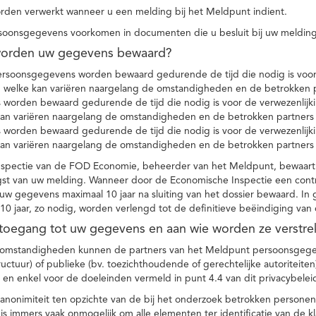
den verwerkt wanneer u een melding bij het Meldpunt indient.
soonsgegevens voorkomen in documenten die u besluit bij uw melding
worden uw gegevens bewaard?
ersoonsgegevens worden bewaard gedurende de tijd die nodig is voor 
 welke kan variëren naargelang de omstandigheden en de betrokken p
worden bewaard gedurende de tijd die nodig is voor de verwezenlijk
kan variëren naargelang de omstandigheden en de betrokken partners
worden bewaard gedurende de tijd die nodig is voor de verwezenlijk
kan variëren naargelang de omstandigheden en de betrokken partners
spectie van de FOD Economie, beheerder van het Meldpunt, bewaart
st van uw melding. Wanneer door de Economische Inspectie een contr
 gegevens maximaal 10 jaar na sluiting van het dossier bewaard. In 
10 jaar, zo nodig, worden verlengd tot de definitieve beëindiging van
 toegang tot uw gegevens en aan wie worden ze verstre
e omstandigheden kunnen de partners van het Meldpunt persoonsgege
ructuur) of publieke (bv. toezichthoudende of gerechtelijke autoriteite
r en enkel voor de doeleinden vermeld in punt 4.4 van dit privacybelei
nonimiteit ten opzichte van de bij het onderzoek betrokken personen
s immers vaak onmogelijk om alle elementen ter identificatie van de 