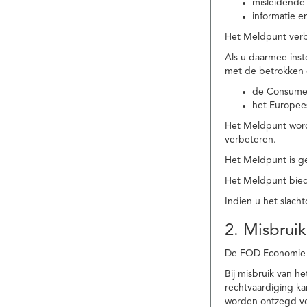
misleidende 
informatie e
Het Meldpunt verbe
Als u daarmee ins
met de betrokken
de Consume
het Europee
Het Meldpunt wordt
verbeteren.
Het Meldpunt is g
Het Meldpunt biedt
Indien u het slach
2. Misbruik
De FOD Economie b
Bij misbruik van 
rechtvaardiging k
worden ontzegd vo