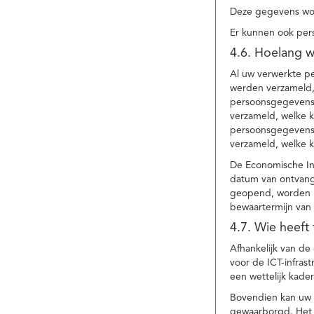
Deze gegevens wor
Er kunnen ook per
4.6. Hoelang 
Al uw verwerkte p
werden verzameld,
persoonsgegevens 
verzameld, welke 
persoonsgegevens 
verzameld, welke 
De Economische In
datum van ontvang
geopend, worden uw
bewaartermijn van 
4.7. Wie heeft
Afhankelijk van d
voor de ICT-infrast
een wettelijk kade
Bovendien kan uw a
gewaarborgd. Het i