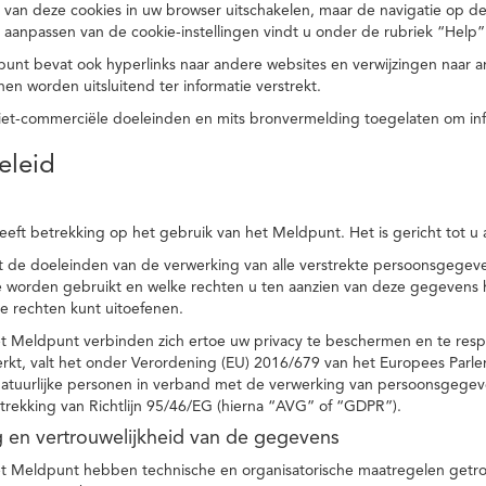
 van deze cookies in uw browser uitschakelen, maar de navigatie op de
t aanpassen van de cookie-instellingen vindt u onder de rubriek “Help”
punt bevat ook hyperlinks naar andere websites en verwijzingen naar
en worden uitsluitend ter informatie verstrekt.
niet-commerciële doeleinden en mits bronvermelding toegelaten om in
eleid
heeft betrekking op het gebruik van het Meldpunt. Het is gericht tot u
dt de doeleinden van de verwerking van alle verstrekte persoonsgege
worden gebruikt en welke rechten u ten aanzien van deze gegevens heb
e rechten kunt uitoefenen.
et Meldpunt verbinden zich ertoe uw privacy te beschermen en te res
rkt, valt het onder Verordening (EU) 2016/679 van het Europees Parl
tuurlijke personen in verband met de verwerking van persoonsgegeven
trekking van Richtlijn 95/46/EG (hierna “AVG” of “GDPR”).
ng en vertrouwelijkheid van de gegevens
t Meldpunt hebben technische en organisatorische maatregelen getrof