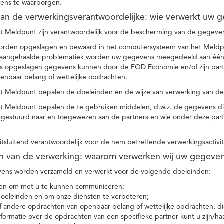
ens te waarborgen.
t van de verwerkingsverantwoordelijke: wie verwerkt uw 
t Meldpunt zijn verantwoordelijk voor de bescherming van de gegevens
orden opgeslagen en bewaard in het computersysteem van het Meld
e aangehaalde problematiek worden uw gegevens meegedeeld aan één o
s opgeslagen gegevens kunnen door de FOD Economie en/of zijn partn
enbaar belang of wettelijke opdrachten.
et Meldpunt bepalen de doeleinden en de wijze van verwerking van d
et Meldpunt bepalen de te gebruiken middelen, d.w.z. de gegevens di
rgestuurd naar en toegewezen aan de partners en wie onder deze par
 uitsluitend verantwoordelijk voor de hem betreffende verwerkingsactivi
en van de verwerking: waarom verwerken wij uw gegeve
ns worden verzameld en verwerkt voor de volgende doeleinden:
ie en om met u te kunnen communiceren;
 doeleinden en om onze diensten te verbeteren;
 andere opdrachten van openbaar belang of wettelijke opdrachten, die
formatie over de opdrachten van een specifieke partner kunt u zijn/ha