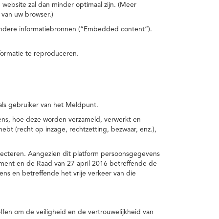
 website zal dan minder optimaal zijn. (Meer
 van uw browser.)
 andere informatiebronnen (“Embedded content”).
formatie te reproduceren.
 als gebruiker van het Meldpunt.
vens, hoe deze worden verzameld, verwerkt en
t (recht op inzage, rechtzetting, bezwaar, enz.),
pecteren. Aangezien dit platform persoonsgegevens
ement en de Raad van 27 april 2016 betreffende de
s en betreffende het vrije verkeer van die
fen om de veiligheid en de vertrouwelijkheid van