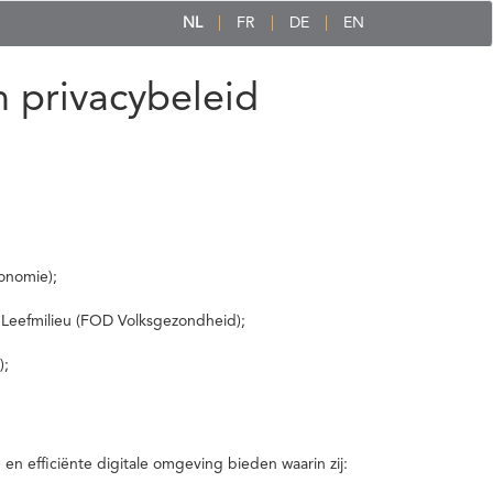
NL
FR
DE
EN
 privacybeleid
onomie);
 Leefmilieu (FOD Volksgezondheid);
);
 efficiënte digitale omgeving bieden waarin zij: