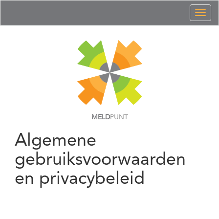
Toggl
naviga
MELD
PUNT
Algemene
gebruiksvoorwaarden
en privacybeleid