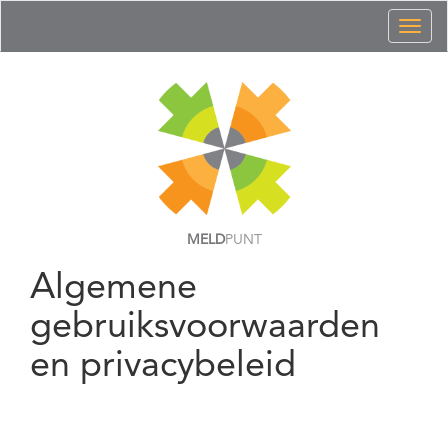
Toggl
naviga
MELD
PUNT
Algemene
gebruiksvoorwaarden
en privacybeleid