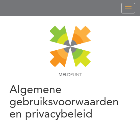
Toggl
naviga
MELD
PUNT
Algemene
gebruiksvoorwaarden
en privacybeleid