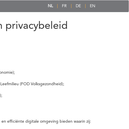
NL
FR
DE
EN
 privacybeleid
onomie);
 Leefmilieu (FOD Volksgezondheid);
);
 efficiënte digitale omgeving bieden waarin zij: