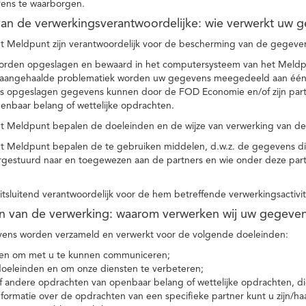
ens te waarborgen.
t van de verwerkingsverantwoordelijke: wie verwerkt uw 
t Meldpunt zijn verantwoordelijk voor de bescherming van de gegevens
orden opgeslagen en bewaard in het computersysteem van het Meld
e aangehaalde problematiek worden uw gegevens meegedeeld aan één o
s opgeslagen gegevens kunnen door de FOD Economie en/of zijn partn
enbaar belang of wettelijke opdrachten.
et Meldpunt bepalen de doeleinden en de wijze van verwerking van d
et Meldpunt bepalen de te gebruiken middelen, d.w.z. de gegevens di
rgestuurd naar en toegewezen aan de partners en wie onder deze par
 uitsluitend verantwoordelijk voor de hem betreffende verwerkingsactivi
en van de verwerking: waarom verwerken wij uw gegeve
ns worden verzameld en verwerkt voor de volgende doeleinden:
ie en om met u te kunnen communiceren;
 doeleinden en om onze diensten te verbeteren;
 andere opdrachten van openbaar belang of wettelijke opdrachten, die
formatie over de opdrachten van een specifieke partner kunt u zijn/ha