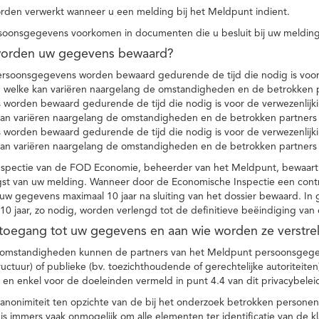
den verwerkt wanneer u een melding bij het Meldpunt indient.
soonsgegevens voorkomen in documenten die u besluit bij uw melding
worden uw gegevens bewaard?
ersoonsgegevens worden bewaard gedurende de tijd die nodig is voor 
 welke kan variëren naargelang de omstandigheden en de betrokken p
worden bewaard gedurende de tijd die nodig is voor de verwezenlijk
kan variëren naargelang de omstandigheden en de betrokken partners
worden bewaard gedurende de tijd die nodig is voor de verwezenlijk
kan variëren naargelang de omstandigheden en de betrokken partners
spectie van de FOD Economie, beheerder van het Meldpunt, bewaart
st van uw melding. Wanneer door de Economische Inspectie een contr
 gegevens maximaal 10 jaar na sluiting van het dossier bewaard. In 
10 jaar, zo nodig, worden verlengd tot de definitieve beëindiging van
 toegang tot uw gegevens en aan wie worden ze verstre
e omstandigheden kunnen de partners van het Meldpunt persoonsgege
ructuur) of publieke (bv. toezichthoudende of gerechtelijke autoriteite
r en enkel voor de doeleinden vermeld in punt 4.4 van dit privacybelei
nonimiteit ten opzichte van de bij het onderzoek betrokken personen
s immers vaak onmogelijk om alle elementen ter identificatie van de 