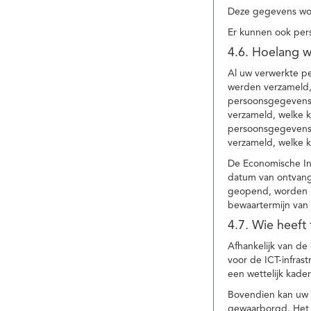
Deze gegevens wor
Er kunnen ook per
4.6. Hoelang 
Al uw verwerkte p
werden verzameld,
persoonsgegevens 
verzameld, welke 
persoonsgegevens 
verzameld, welke 
De Economische In
datum van ontvang
geopend, worden uw
bewaartermijn van 
4.7. Wie heeft
Afhankelijk van d
voor de ICT-infrast
een wettelijk kade
Bovendien kan uw a
gewaarborgd. Het i