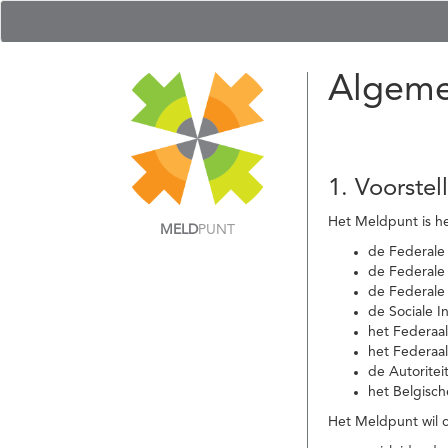
Algeme
1. Voorstel
Het Meldpunt is he
MELD
PUNT
de Federale
de Federale 
de Federale
de Sociale I
het Federaa
het Federaa
de Autoritei
het Belgisch
Het Meldpunt wil c