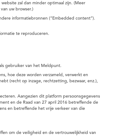
 website zal dan minder optimaal zijn. (Meer
 van uw browser.)
 andere informatiebronnen (“Embedded content”).
formatie te reproduceren.
 als gebruiker van het Meldpunt.
vens, hoe deze worden verzameld, verwerkt en
t (recht op inzage, rechtzetting, bezwaar, enz.),
pecteren. Aangezien dit platform persoonsgegevens
ement en de Raad van 27 april 2016 betreffende de
s en betreffende het vrije verkeer van die
fen om de veiligheid en de vertrouwelijkheid van