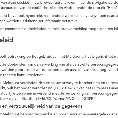
 van deze cookies in uw browser uitschakelen, maar de navigatie op de
t aanpassen van de cookie-instellingen vindt u onder de rubriek “Help”
punt bevat ook hyperlinks naar andere websites en verwijzingen naar
en worden uitsluitend ter informatie verstrekt.
niet-commerciële doeleinden en mits bronvermelding toegelaten om in
eleid
heeft betrekking op het gebruik van het Meldpunt. Het is gericht tot u
dt de doeleinden van de verwerking van alle verstrekte persoonsgege
worden gebruikt en welke rechten u ten aanzien van deze gegevens heb
e rechten kunt uitoefenen.
et Meldpunt verbinden zich ertoe uw privacy te beschermen en te res
rkt, valt het onder Verordening (EU) 2016/679 van het Europees Parl
tuurlijke personen in verband met de verwerking van persoonsgegeven
trekking van Richtlijn 95/46/EG (hierna “AVG” of “GDPR”).
ng en vertrouwelijkheid van de gegevens
t Meldpunt hebben technische en organisatorische maatregelen getrof