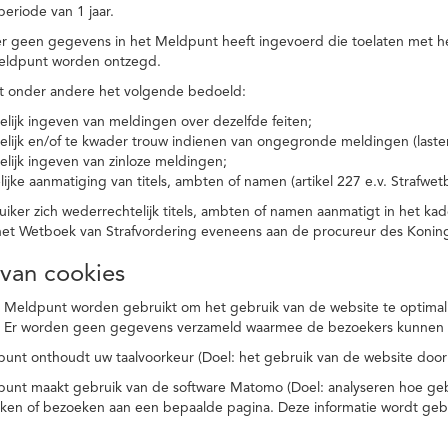
eriode van 1 jaar.
r geen gegevens in het Meldpunt heeft ingevoerd die toelaten met he
eldpunt worden ontzegd.
t onder andere het volgende bedoeld:
elijk ingeven van meldingen over dezelfde feiten;
elijk en/of te kwader trouw indienen van ongegronde meldingen (laster
elijk ingeven van zinloze meldingen;
ijke aanmatiging van titels, ambten of namen (artikel 227 e.v. Strafwet
ker zich wederrechtelijk titels, ambten of namen aanmatigt in het kad
n het Wetboek van Strafvordering eveneens aan de procureur des Kon
 van cookies
 Meldpunt worden gebruikt om het gebruik van de website te optimalis
. Er worden geen gegevens verzameld waarmee de bezoekers kunnen 
unt onthoudt uw taalvoorkeur (Doel: het gebruik van de website door
punt maakt gebruik van de software Matomo (Doel: analyseren hoe geb
oeken of bezoeken aan een bepaalde pagina. Deze informatie wordt ge