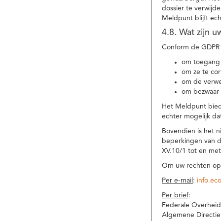
dossier te verwijd
Meldpunt blijft ec
4.8. Wat zijn 
Conform de GDPR 
om toegang 
om ze te corr
om de verwe
om bezwaar 
Het Meldpunt biedt
echter mogelijk da
Bovendien is het n
beperkingen van d
XV.10/1 tot en me
Om uw rechten op 
Per e-mail
:
info.ec
Per brief
:
Federale Overheid
Algemene Directie