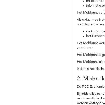
misleidende 
informatie e
Het Meldpunt verbe
Als u daarmee ins
met de betrokken
de Consume
het Europee
Het Meldpunt wordt
verbeteren.
Het Meldpunt is g
Het Meldpunt biedt
Indien u het slach
2. Misbruik
De FOD Economie b
Bij misbruik van 
rechtvaardiging k
worden ontzegd vo