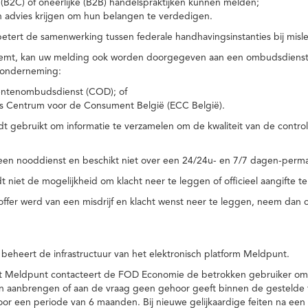
(B2C) of oneerlijke (B2B) handelspraktijken kunnen melden;
n advies krijgen om hun belangen te verdedigen.
tert de samenwerking tussen federale handhavingsinstanties bij misle
temt, kan uw melding ook worden doorgegeven aan een ombudsdienst o
 onderneming:
ntenombudsdienst (COD); of
s Centrum voor de Consument België (ECC België).
 gebruikt om informatie te verzamelen om de kwaliteit van de control
een nooddienst en beschikt niet over een 24/24u- en 7/7 dagen-perma
 niet de mogelijkheid om klacht neer te leggen of officieel aangifte te
toffer werd van een misdrijf en klacht wenst neer te leggen, neem dan
eheert de infrastructuur van het elektronisch platform Meldpunt.
het Meldpunt contacteert de FOD Economie de betrokken gebruiker om
an aanbrengen of aan de vraag geen gehoor geeft binnen de gestelde
or een periode van 6 maanden. Bij nieuwe gelijkaardige feiten na e