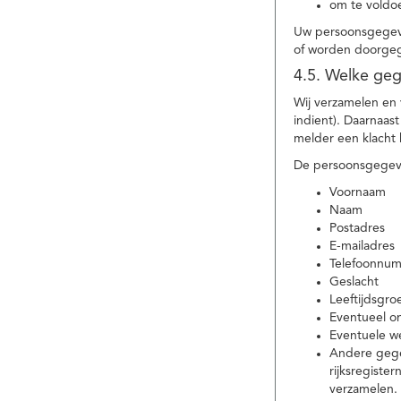
om te voldoe
Uw persoonsgegeve
of worden doorgeg
4.5. Welke ge
Wij verzamelen en
indient). Daarnaas
melder een klacht 
De persoonsgegeve
Voornaam
Naam
Postadres
E-mailadres
Telefoonnu
Geslacht
Leeftijdsgro
Eventueel 
Eventuele w
Andere gege
rijksregiste
verzamelen.