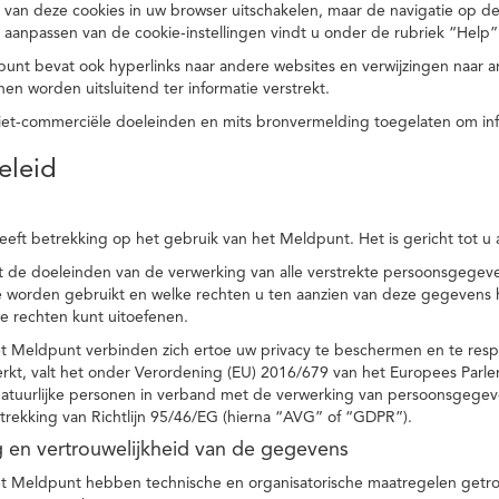
 van deze cookies in uw browser uitschakelen, maar de navigatie op de
t aanpassen van de cookie-instellingen vindt u onder de rubriek “Help”
punt bevat ook hyperlinks naar andere websites en verwijzingen naar
en worden uitsluitend ter informatie verstrekt.
niet-commerciële doeleinden en mits bronvermelding toegelaten om in
eleid
heeft betrekking op het gebruik van het Meldpunt. Het is gericht tot u
dt de doeleinden van de verwerking van alle verstrekte persoonsgege
worden gebruikt en welke rechten u ten aanzien van deze gegevens heb
e rechten kunt uitoefenen.
et Meldpunt verbinden zich ertoe uw privacy te beschermen en te res
rkt, valt het onder Verordening (EU) 2016/679 van het Europees Parl
tuurlijke personen in verband met de verwerking van persoonsgegeven
trekking van Richtlijn 95/46/EG (hierna “AVG” of “GDPR”).
ng en vertrouwelijkheid van de gegevens
t Meldpunt hebben technische en organisatorische maatregelen getrof