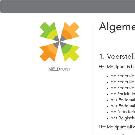
Algeme
1. Voorstel
Het Meldpunt is he
MELD
PUNT
de Federale
de Federale 
de Federale
de Sociale I
het Federaa
het Federaa
de Autoritei
het Belgisch
Het Meldpunt wil c