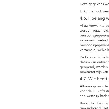
Deze gegevens wor
Er kunnen ook per
4.6. Hoelang 
Al uw verwerkte p
werden verzameld,
persoonsgegevens 
verzameld, welke 
persoonsgegevens 
verzameld, welke 
De Economische In
datum van ontvang
geopend, worden uw
bewaartermijn van 
4.7. Wie heeft
Afhankelijk van d
voor de ICT-infrast
een wettelijk kade
Bovendien kan uw a
gewaarborgd. Het i