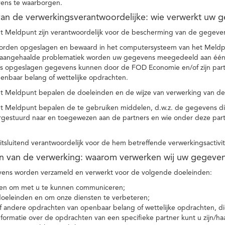
ens te waarborgen.
t van de verwerkingsverantwoordelijke: wie verwerkt uw 
t Meldpunt zijn verantwoordelijk voor de bescherming van de gegevens
orden opgeslagen en bewaard in het computersysteem van het Meld
e aangehaalde problematiek worden uw gegevens meegedeeld aan één o
s opgeslagen gegevens kunnen door de FOD Economie en/of zijn partn
enbaar belang of wettelijke opdrachten.
et Meldpunt bepalen de doeleinden en de wijze van verwerking van d
et Meldpunt bepalen de te gebruiken middelen, d.w.z. de gegevens di
rgestuurd naar en toegewezen aan de partners en wie onder deze par
 uitsluitend verantwoordelijk voor de hem betreffende verwerkingsactivi
en van de verwerking: waarom verwerken wij uw gegeve
ns worden verzameld en verwerkt voor de volgende doeleinden:
ie en om met u te kunnen communiceren;
 doeleinden en om onze diensten te verbeteren;
 andere opdrachten van openbaar belang of wettelijke opdrachten, die
formatie over de opdrachten van een specifieke partner kunt u zijn/ha