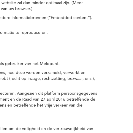
 website zal dan minder optimaal zijn. (Meer
 van uw browser.)
 andere informatiebronnen (“Embedded content”).
formatie te reproduceren.
 als gebruiker van het Meldpunt.
vens, hoe deze worden verzameld, verwerkt en
t (recht op inzage, rechtzetting, bezwaar, enz.),
pecteren. Aangezien dit platform persoonsgegevens
ement en de Raad van 27 april 2016 betreffende de
s en betreffende het vrije verkeer van die
fen om de veiligheid en de vertrouwelijkheid van