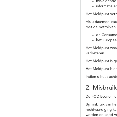
misleidende 
informatie e
Het Meldpunt verbe
Als u daarmee ins
met de betrokken
de Consume
het Europee
Het Meldpunt wordt
verbeteren.
Het Meldpunt is g
Het Meldpunt biedt
Indien u het slach
2. Misbruik
De FOD Economie b
Bij misbruik van 
rechtvaardiging k
worden ontzegd vo