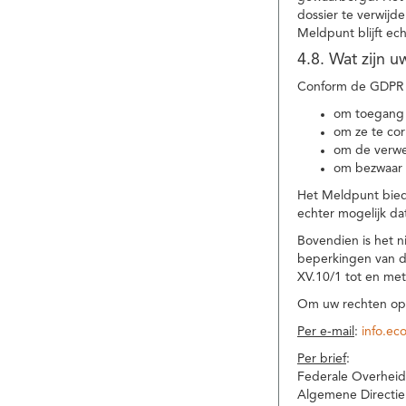
dossier te verwijd
Meldpunt blijft ec
4.8. Wat zijn 
Conform de GDPR 
om toegang 
om ze te corr
om de verwe
om bezwaar 
Het Meldpunt biedt
echter mogelijk da
Bovendien is het n
beperkingen van d
XV.10/1 tot en me
Om uw rechten op 
Per e-mail
:
info.ec
Per brief
:
Federale Overheid
Algemene Directie