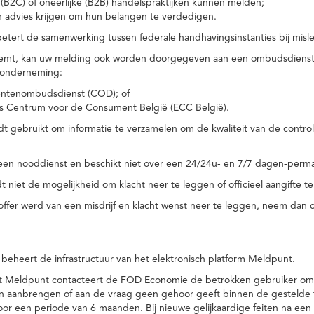
(B2C) of oneerlijke (B2B) handelspraktijken kunnen melden;
n advies krijgen om hun belangen te verdedigen.
tert de samenwerking tussen federale handhavingsinstanties bij misle
temt, kan uw melding ook worden doorgegeven aan een ombudsdienst o
 onderneming:
ntenombudsdienst (COD); of
s Centrum voor de Consument België (ECC België).
 gebruikt om informatie te verzamelen om de kwaliteit van de control
een nooddienst en beschikt niet over een 24/24u- en 7/7 dagen-perma
 niet de mogelijkheid om klacht neer te leggen of officieel aangifte te
toffer werd van een misdrijf en klacht wenst neer te leggen, neem dan
eheert de infrastructuur van het elektronisch platform Meldpunt.
het Meldpunt contacteert de FOD Economie de betrokken gebruiker om
an aanbrengen of aan de vraag geen gehoor geeft binnen de gestelde
or een periode van 6 maanden. Bij nieuwe gelijkaardige feiten na e