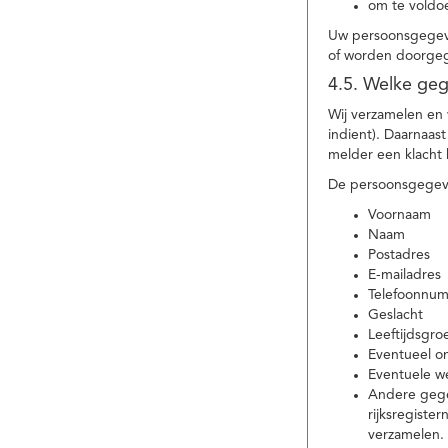
om te voldoe
Uw persoonsgegeve
of worden doorgeg
4.5. Welke ge
Wij verzamelen en
indient). Daarnaas
melder een klacht 
De persoonsgegeve
Voornaam
Naam
Postadres
E-mailadres
Telefoonnu
Geslacht
Leeftijdsgro
Eventueel 
Eventuele w
Andere gege
rijksregiste
verzamelen.