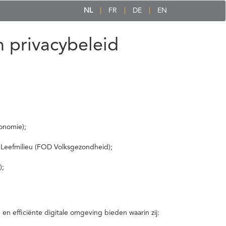
NL
FR
DE
EN
 privacybeleid
onomie);
 Leefmilieu (FOD Volksgezondheid);
);
 efficiënte digitale omgeving bieden waarin zij: