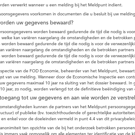
den verwerkt wanneer u een melding bij het Meldpunt indient.
soonsgegevens voorkomen in documenten die u besluit bij uw melding
worden uw gegevens bewaard?
ersoonsgegevens worden bewaard gedurende de tijd die nodig is voor 
 welke kan variëren naargelang de omstandigheden en de betrokken p
worden bewaard gedurende de tijd die nodig is voor de verwezenlijk
kan variëren naargelang de omstandigheden en de betrokken partners
worden bewaard gedurende de tijd die nodig is voor de verwezenlijk
kan variëren naargelang de omstandigheden en de betrokken partners
spectie van de FOD Economie, beheerder van het Meldpunt, bewaart
st van uw melding. Wanneer door de Economische Inspectie een contr
 gegevens maximaal 10 jaar na sluiting van het dossier bewaard. In 
10 jaar, zo nodig, worden verlengd tot de definitieve beëindiging van
 toegang tot uw gegevens en aan wie worden ze verstre
e omstandigheden kunnen de partners van het Meldpunt persoonsgege
ructuur) of publieke (bv. toezichthoudende of gerechtelijke autoriteite
r en enkel voor de doeleinden vermeld in punt 4.4 van dit privacybelei
nonimiteit ten opzichte van de bij het onderzoek betrokken personen
s immers vaak onmogelijk om alle elementen ter identificatie van de 