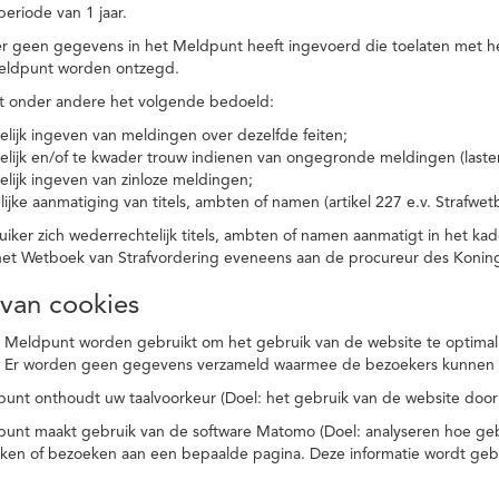
eriode van 1 jaar.
r geen gegevens in het Meldpunt heeft ingevoerd die toelaten met he
eldpunt worden ontzegd.
t onder andere het volgende bedoeld:
elijk ingeven van meldingen over dezelfde feiten;
elijk en/of te kwader trouw indienen van ongegronde meldingen (laster
elijk ingeven van zinloze meldingen;
ijke aanmatiging van titels, ambten of namen (artikel 227 e.v. Strafwet
ker zich wederrechtelijk titels, ambten of namen aanmatigt in het kad
n het Wetboek van Strafvordering eveneens aan de procureur des Kon
 van cookies
 Meldpunt worden gebruikt om het gebruik van de website te optimalis
. Er worden geen gegevens verzameld waarmee de bezoekers kunnen 
unt onthoudt uw taalvoorkeur (Doel: het gebruik van de website door
punt maakt gebruik van de software Matomo (Doel: analyseren hoe geb
oeken of bezoeken aan een bepaalde pagina. Deze informatie wordt ge