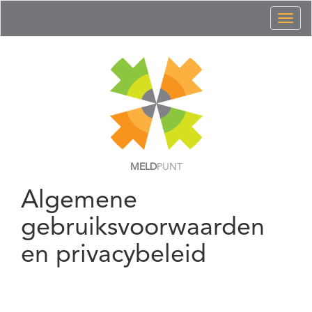
Toggl
naviga
MELD
PUNT
Algemene
gebruiksvoorwaarden
en privacybeleid