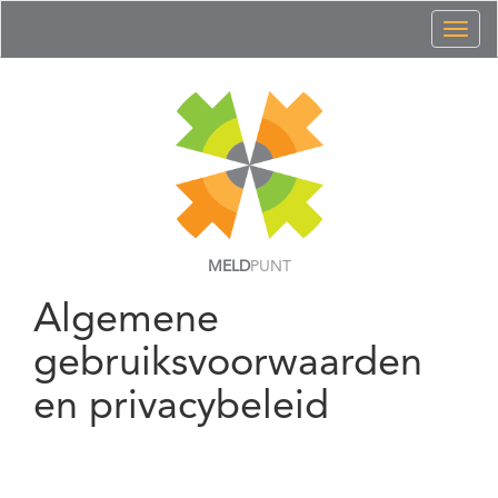
Toggl
naviga
MELD
PUNT
Algemene
gebruiksvoorwaarden
en privacybeleid