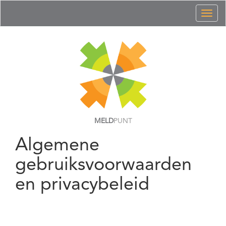
Toggl
naviga
MELD
PUNT
Algemene
gebruiksvoorwaarden
en privacybeleid