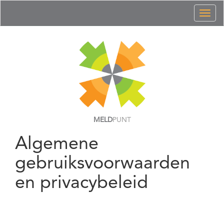
Toggl
naviga
MELD
PUNT
Algemene
gebruiksvoorwaarden
en privacybeleid