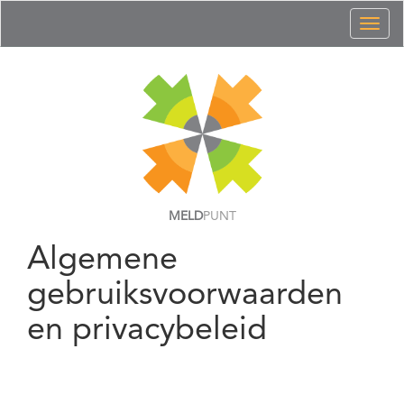
Toggl
naviga
MELD
PUNT
Algemene
gebruiksvoorwaarden
en privacybeleid