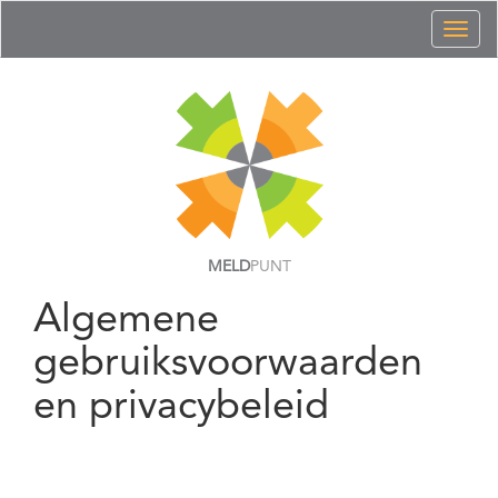
Toggl
naviga
MELD
PUNT
Algemene
gebruiksvoorwaarden
en privacybeleid