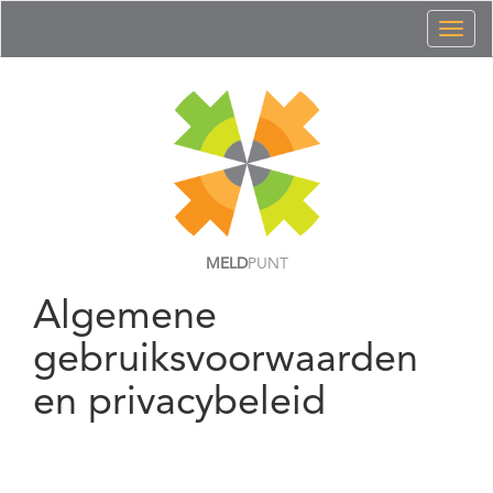
Toggl
naviga
MELD
PUNT
Algemene
gebruiksvoorwaarden
en privacybeleid