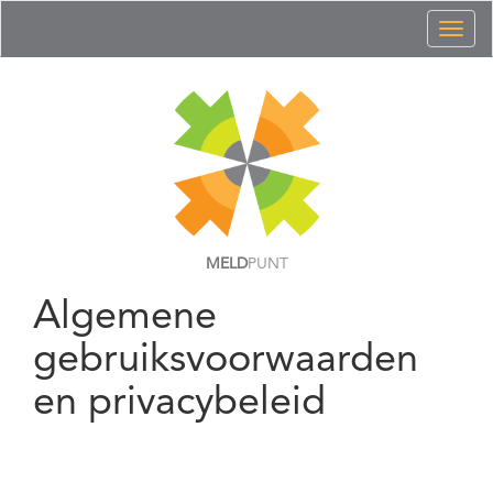
Toggl
naviga
MELD
PUNT
Algemene
gebruiksvoorwaarden
en privacybeleid