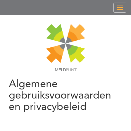
Toggl
naviga
MELD
PUNT
Algemene
gebruiksvoorwaarden
en privacybeleid