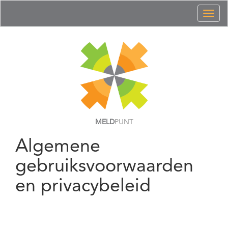
Toggl
naviga
MELD
PUNT
Algemene
gebruiksvoorwaarden
en privacybeleid