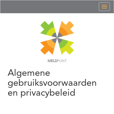
Toggl
naviga
MELD
PUNT
Algemene
gebruiksvoorwaarden
en privacybeleid