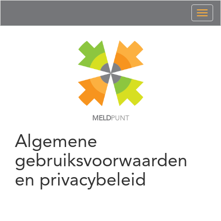
Toggl
naviga
MELD
PUNT
Algemene
gebruiksvoorwaarden
en privacybeleid