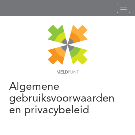
Toggl
naviga
MELD
PUNT
Algemene
gebruiksvoorwaarden
en privacybeleid