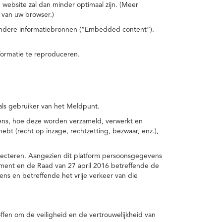
 website zal dan minder optimaal zijn. (Meer
 van uw browser.)
 andere informatiebronnen (“Embedded content”).
formatie te reproduceren.
 als gebruiker van het Meldpunt.
vens, hoe deze worden verzameld, verwerkt en
t (recht op inzage, rechtzetting, bezwaar, enz.),
pecteren. Aangezien dit platform persoonsgegevens
ement en de Raad van 27 april 2016 betreffende de
s en betreffende het vrije verkeer van die
fen om de veiligheid en de vertrouwelijkheid van