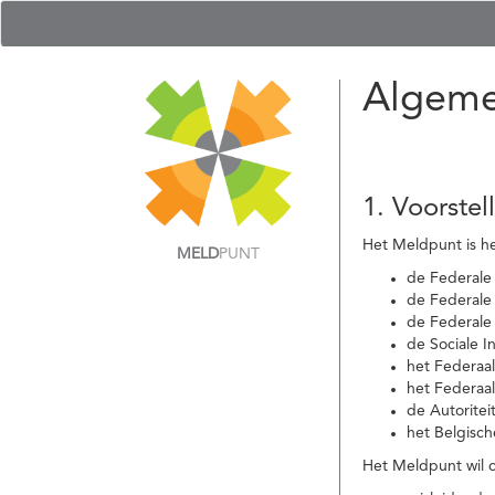
Algeme
1. Voorstel
Het Meldpunt is he
MELD
PUNT
de Federale
de Federale 
de Federale
de Sociale I
het Federaa
het Federaa
de Autoritei
het Belgisch
Het Meldpunt wil c