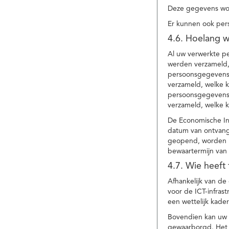
Deze gegevens wor
Er kunnen ook per
4.6. Hoelang 
Al uw verwerkte p
werden verzameld,
persoonsgegevens 
verzameld, welke 
persoonsgegevens 
verzameld, welke 
De Economische In
datum van ontvang
geopend, worden uw
bewaartermijn van 
4.7. Wie heeft
Afhankelijk van d
voor de ICT-infrast
een wettelijk kade
Bovendien kan uw a
gewaarborgd. Het i