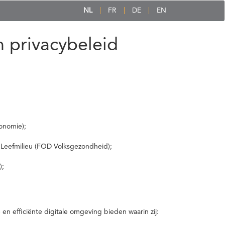
NL
FR
DE
EN
 privacybeleid
onomie);
 Leefmilieu (FOD Volksgezondheid);
);
 efficiënte digitale omgeving bieden waarin zij: