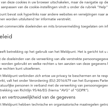
 van deze cookies in uw browser uitschakelen, maar de navigatie op de
t aanpassen van de cookie-instellingen vindt u onder de rubriek “Help”
punt bevat ook hyperlinks naar andere websites en verwijzingen naar
en worden uitsluitend ter informatie verstrekt.
niet-commerciële doeleinden en mits bronvermelding toegelaten om in
eleid
heeft betrekking op het gebruik van het Meldpunt. Het is gericht tot u
dt de doeleinden van de verwerking van alle verstrekte persoonsgege
worden gebruikt en welke rechten u ten aanzien van deze gegevens heb
e rechten kunt uitoefenen.
et Meldpunt verbinden zich ertoe uw privacy te beschermen en te res
rkt, valt het onder Verordening (EU) 2016/679 van het Europees Parl
tuurlijke personen in verband met de verwerking van persoonsgegeven
trekking van Richtlijn 95/46/EG (hierna “AVG” of “GDPR”).
ng en vertrouwelijkheid van de gegevens
t Meldpunt hebben technische en organisatorische maatregelen getrof