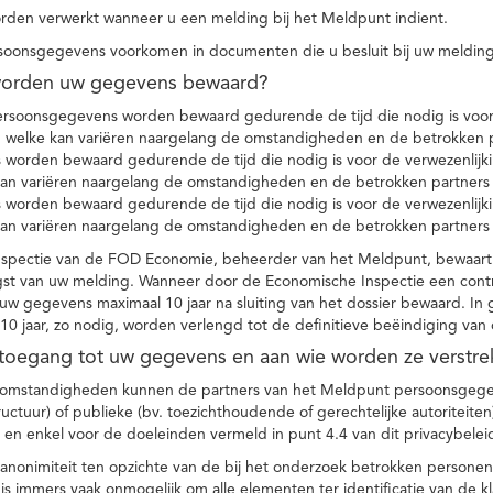
den verwerkt wanneer u een melding bij het Meldpunt indient.
soonsgegevens voorkomen in documenten die u besluit bij uw melding
worden uw gegevens bewaard?
ersoonsgegevens worden bewaard gedurende de tijd die nodig is voor 
 welke kan variëren naargelang de omstandigheden en de betrokken p
worden bewaard gedurende de tijd die nodig is voor de verwezenlijk
kan variëren naargelang de omstandigheden en de betrokken partners
worden bewaard gedurende de tijd die nodig is voor de verwezenlijk
kan variëren naargelang de omstandigheden en de betrokken partners
spectie van de FOD Economie, beheerder van het Meldpunt, bewaart
st van uw melding. Wanneer door de Economische Inspectie een contr
 gegevens maximaal 10 jaar na sluiting van het dossier bewaard. In 
10 jaar, zo nodig, worden verlengd tot de definitieve beëindiging van
 toegang tot uw gegevens en aan wie worden ze verstre
e omstandigheden kunnen de partners van het Meldpunt persoonsgege
ructuur) of publieke (bv. toezichthoudende of gerechtelijke autoriteite
r en enkel voor de doeleinden vermeld in punt 4.4 van dit privacybelei
nonimiteit ten opzichte van de bij het onderzoek betrokken personen
s immers vaak onmogelijk om alle elementen ter identificatie van de 