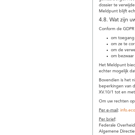
dossier te verwijd
Meldpunt blijft ec
4.8. Wat zijn 
Conform de GDPR 
om toegang 
om ze te corr
om de verwe
om bezwaar 
Het Meldpunt biedt
echter mogelijk da
Bovendien is het n
beperkingen van d
XV.10/1 tot en me
Om uw rechten op 
Per e-mail
:
info.ec
Per brief
:
Federale Overheid
Algemene Directie