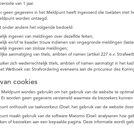
eriode van 1 jaar.
r geen gegevens in het Meldpunt heeft ingevoerd die toelaten met he
eldpunt worden ontzegd.
t onder andere het volgende bedoeld:
elijk ingeven van meldingen over dezelfde feiten;
elijk en/of te kwader trouw indienen van ongegronde meldingen (laster
elijk ingeven van zinloze meldingen;
ijke aanmatiging van titels, ambten of namen (artikel 227 e.v. Strafwet
ker zich wederrechtelijk titels, ambten of namen aanmatigt in het kad
n het Wetboek van Strafvordering eveneens aan de procureur des Kon
 van cookies
 Meldpunt worden gebruikt om het gebruik van de website te optimalis
. Er worden geen gegevens verzameld waarmee de bezoekers kunnen 
unt onthoudt uw taalvoorkeur (Doel: het gebruik van de website door
punt maakt gebruik van de software Matomo (Doel: analyseren hoe geb
oeken of bezoeken aan een bepaalde pagina. Deze informatie wordt ge