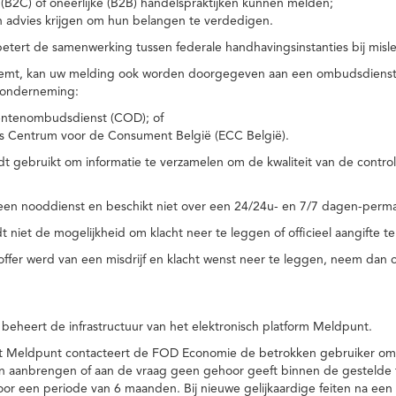
(B2C) of oneerlijke (B2B) handelspraktijken kunnen melden;
n advies krijgen om hun belangen te verdedigen.
tert de samenwerking tussen federale handhavingsinstanties bij misle
temt, kan uw melding ook worden doorgegeven aan een ombudsdienst o
 onderneming:
ntenombudsdienst (COD); of
s Centrum voor de Consument België (ECC België).
 gebruikt om informatie te verzamelen om de kwaliteit van de control
een nooddienst en beschikt niet over een 24/24u- en 7/7 dagen-perma
 niet de mogelijkheid om klacht neer te leggen of officieel aangifte te
toffer werd van een misdrijf en klacht wenst neer te leggen, neem dan
eheert de infrastructuur van het elektronisch platform Meldpunt.
het Meldpunt contacteert de FOD Economie de betrokken gebruiker om
an aanbrengen of aan de vraag geen gehoor geeft binnen de gestelde
or een periode van 6 maanden. Bij nieuwe gelijkaardige feiten na e