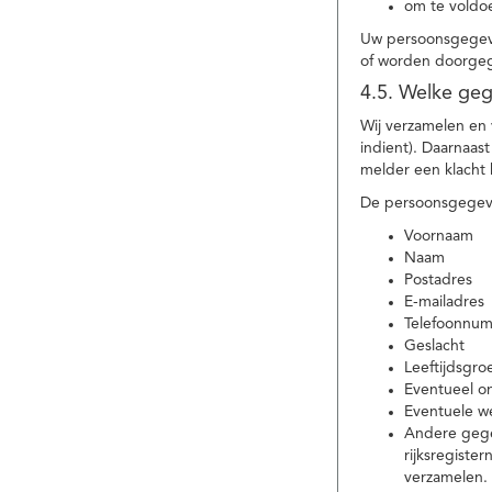
om te voldoe
Uw persoonsgegeve
of worden doorgeg
4.5. Welke ge
Wij verzamelen en
indient). Daarnaas
melder een klacht 
De persoonsgegeve
Voornaam
Naam
Postadres
E-mailadres
Telefoonnu
Geslacht
Leeftijdsgro
Eventueel 
Eventuele w
Andere gege
rijksregiste
verzamelen.