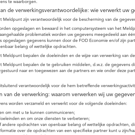
ens te waarborgen.
t van de verwerkingsverantwoordelijke: wie verwerkt uw 
t Meldpunt zijn verantwoordelijk voor de bescherming van de gegevens
orden opgeslagen en bewaard in het computersysteem van het Meld
e aangehaalde problematiek worden uw gegevens meegedeeld aan één o
s opgeslagen gegevens kunnen door de FOD Economie en/of zijn partn
enbaar belang of wettelijke opdrachten.
et Meldpunt bepalen de doeleinden en de wijze van verwerking van d
et Meldpunt bepalen de te gebruiken middelen, d.w.z. de gegevens di
rgestuurd naar en toegewezen aan de partners en wie onder deze par
 uitsluitend verantwoordelijk voor de hem betreffende verwerkingsactivi
en van de verwerking: waarom verwerken wij uw gegeve
ns worden verzameld en verwerkt voor de volgende doeleinden:
ie en om met u te kunnen communiceren;
 doeleinden en om onze diensten te verbeteren;
 andere opdrachten van openbaar belang of wettelijke opdrachten, die
formatie over de opdrachten van een specifieke partner kunt u zijn/ha