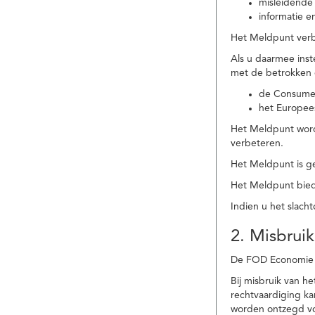
misleidende 
informatie e
Het Meldpunt verbe
Als u daarmee ins
met de betrokken
de Consume
het Europee
Het Meldpunt wordt
verbeteren.
Het Meldpunt is g
Het Meldpunt biedt
Indien u het slach
2. Misbruik
De FOD Economie b
Bij misbruik van 
rechtvaardiging k
worden ontzegd vo