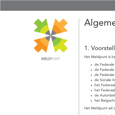
Algeme
1. Voorstel
Het Meldpunt is he
MELD
PUNT
de Federale
de Federale 
de Federale
de Sociale I
het Federaa
het Federaa
de Autoritei
het Belgisch
Het Meldpunt wil c