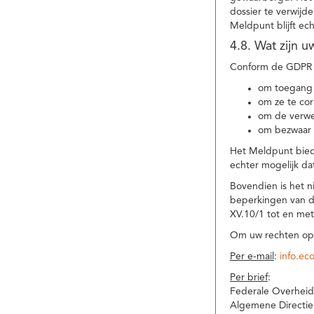
dossier te verwijd
Meldpunt blijft ec
4.8. Wat zijn 
Conform de GDPR 
om toegang 
om ze te corr
om de verwe
om bezwaar 
Het Meldpunt biedt
echter mogelijk da
Bovendien is het n
beperkingen van d
XV.10/1 tot en me
Om uw rechten op 
Per e-mail
:
info.ec
Per brief
:
Federale Overheid
Algemene Directie