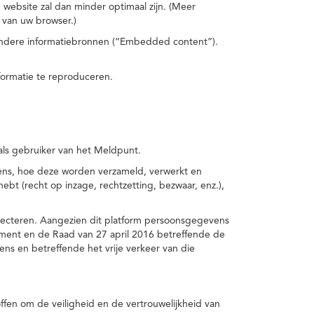
 website zal dan minder optimaal zijn. (Meer
 van uw browser.)
 andere informatiebronnen (“Embedded content”).
formatie te reproduceren.
 als gebruiker van het Meldpunt.
vens, hoe deze worden verzameld, verwerkt en
t (recht op inzage, rechtzetting, bezwaar, enz.),
pecteren. Aangezien dit platform persoonsgegevens
ement en de Raad van 27 april 2016 betreffende de
s en betreffende het vrije verkeer van die
fen om de veiligheid en de vertrouwelijkheid van