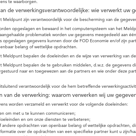
ens te waarborgen.
t van de verwerkingsverantwoordelijke: wie verwerkt uw 
t Meldpunt zijn verantwoordelijk voor de bescherming van de gegevens
orden opgeslagen en bewaard in het computersysteem van het Meld
e aangehaalde problematiek worden uw gegevens meegedeeld aan één o
s opgeslagen gegevens kunnen door de FOD Economie en/of zijn partn
enbaar belang of wettelijke opdrachten.
et Meldpunt bepalen de doeleinden en de wijze van verwerking van d
et Meldpunt bepalen de te gebruiken middelen, d.w.z. de gegevens di
rgestuurd naar en toegewezen aan de partners en wie onder deze par
 uitsluitend verantwoordelijk voor de hem betreffende verwerkingsactivi
en van de verwerking: waarom verwerken wij uw gegeve
ns worden verzameld en verwerkt voor de volgende doeleinden:
ie en om met u te kunnen communiceren;
 doeleinden en om onze diensten te verbeteren;
 andere opdrachten van openbaar belang of wettelijke opdrachten, die
formatie over de opdrachten van een specifieke partner kunt u zijn/ha