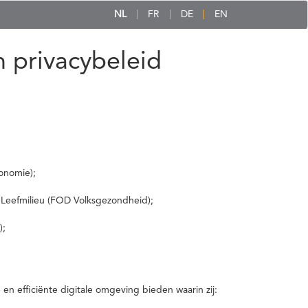
NL
FR
DE
EN
 privacybeleid
onomie);
 Leefmilieu (FOD Volksgezondheid);
);
 efficiënte digitale omgeving bieden waarin zij: