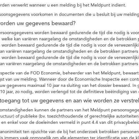
den verwerkt wanneer u een melding bij het Meldpunt indient.
soonsgegevens voorkomen in documenten die u besluit bij uw melding
worden uw gegevens bewaard?
ersoonsgegevens worden bewaard gedurende de tijd die nodig is voor 
 welke kan variëren naargelang de omstandigheden en de betrokken p
worden bewaard gedurende de tijd die nodig is voor de verwezenlijk
kan variëren naargelang de omstandigheden en de betrokken partners
worden bewaard gedurende de tijd die nodig is voor de verwezenlijk
kan variëren naargelang de omstandigheden en de betrokken partners
spectie van de FOD Economie, beheerder van het Meldpunt, bewaart
st van uw melding. Wanneer door de Economische Inspectie een contr
 gegevens maximaal 10 jaar na sluiting van het dossier bewaard. In 
10 jaar, zo nodig, worden verlengd tot de definitieve beëindiging van
 toegang tot uw gegevens en aan wie worden ze verstre
e omstandigheden kunnen de partners van het Meldpunt persoonsgege
ructuur) of publieke (bv. toezichthoudende of gerechtelijke autoriteite
r en enkel voor de doeleinden vermeld in punt 4.4 van dit privacybelei
nonimiteit ten opzichte van de bij het onderzoek betrokken personen
s immers vaak onmogelijk om alle elementen ter identificatie van de 