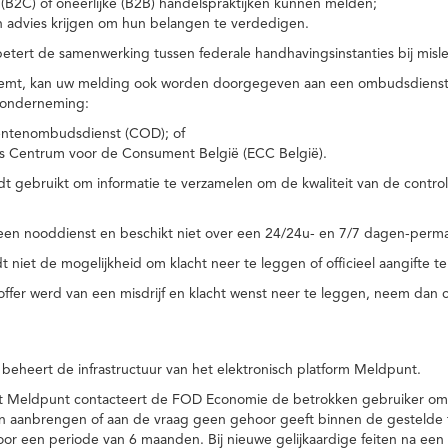
(B2C) of oneerlijke (B2B) handelspraktijken kunnen melden;
n advies krijgen om hun belangen te verdedigen.
tert de samenwerking tussen federale handhavingsinstanties bij misle
temt, kan uw melding ook worden doorgegeven aan een ombudsdienst o
 onderneming:
ntenombudsdienst (COD); of
s Centrum voor de Consument België (ECC België).
 gebruikt om informatie te verzamelen om de kwaliteit van de control
een nooddienst en beschikt niet over een 24/24u- en 7/7 dagen-perma
 niet de mogelijkheid om klacht neer te leggen of officieel aangifte te
toffer werd van een misdrijf en klacht wenst neer te leggen, neem dan
eheert de infrastructuur van het elektronisch platform Meldpunt.
het Meldpunt contacteert de FOD Economie de betrokken gebruiker om
an aanbrengen of aan de vraag geen gehoor geeft binnen de gestelde
or een periode van 6 maanden. Bij nieuwe gelijkaardige feiten na e