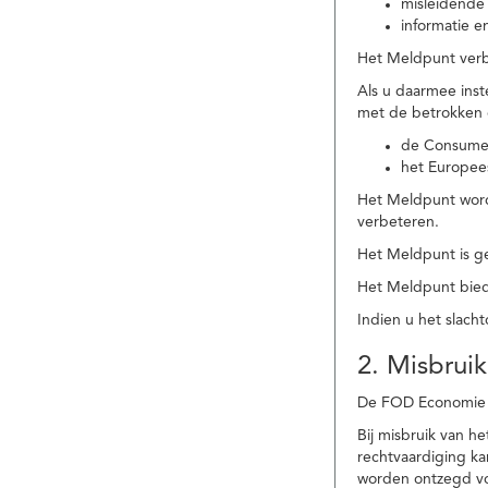
misleidende 
informatie e
Het Meldpunt verbe
Als u daarmee ins
met de betrokken
de Consume
het Europee
Het Meldpunt wordt
verbeteren.
Het Meldpunt is g
Het Meldpunt biedt
Indien u het slach
2. Misbruik
De FOD Economie b
Bij misbruik van 
rechtvaardiging k
worden ontzegd vo