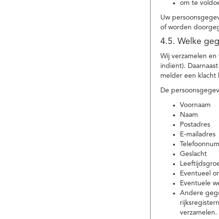
om te voldoe
Uw persoonsgegeve
of worden doorgeg
4.5. Welke ge
Wij verzamelen en
indient). Daarnaas
melder een klacht 
De persoonsgegeve
Voornaam
Naam
Postadres
E-mailadres
Telefoonnu
Geslacht
Leeftijdsgro
Eventueel 
Eventuele w
Andere gege
rijksregiste
verzamelen.