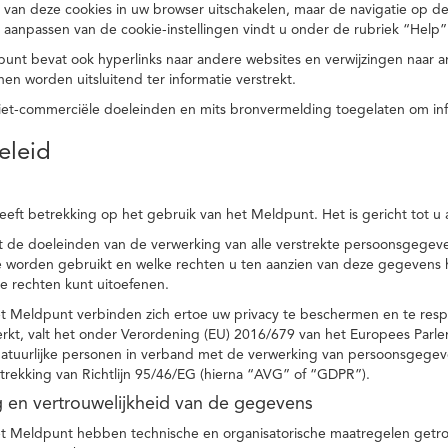
 van deze cookies in uw browser uitschakelen, maar de navigatie op de
t aanpassen van de cookie-instellingen vindt u onder de rubriek “Help”
punt bevat ook hyperlinks naar andere websites en verwijzingen naar
en worden uitsluitend ter informatie verstrekt.
niet-commerciële doeleinden en mits bronvermelding toegelaten om in
eleid
heeft betrekking op het gebruik van het Meldpunt. Het is gericht tot u
dt de doeleinden van de verwerking van alle verstrekte persoonsgege
worden gebruikt en welke rechten u ten aanzien van deze gegevens heb
e rechten kunt uitoefenen.
et Meldpunt verbinden zich ertoe uw privacy te beschermen en te res
rkt, valt het onder Verordening (EU) 2016/679 van het Europees Parl
tuurlijke personen in verband met de verwerking van persoonsgegeven
trekking van Richtlijn 95/46/EG (hierna “AVG” of “GDPR”).
ng en vertrouwelijkheid van de gegevens
t Meldpunt hebben technische en organisatorische maatregelen getrof