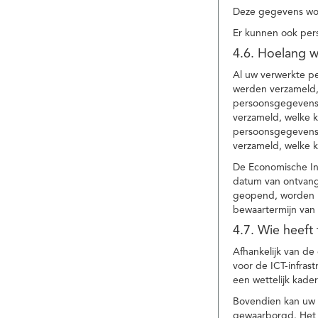
Deze gegevens wor
Er kunnen ook per
4.6. Hoelang 
Al uw verwerkte p
werden verzameld,
persoonsgegevens 
verzameld, welke 
persoonsgegevens 
verzameld, welke 
De Economische In
datum van ontvang
geopend, worden uw
bewaartermijn van 
4.7. Wie heeft
Afhankelijk van d
voor de ICT-infrast
een wettelijk kade
Bovendien kan uw a
gewaarborgd. Het i