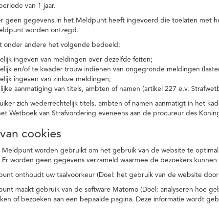
eriode van 1 jaar.
r geen gegevens in het Meldpunt heeft ingevoerd die toelaten met he
eldpunt worden ontzegd.
t onder andere het volgende bedoeld:
elijk ingeven van meldingen over dezelfde feiten;
elijk en/of te kwader trouw indienen van ongegronde meldingen (laster
elijk ingeven van zinloze meldingen;
ijke aanmatiging van titels, ambten of namen (artikel 227 e.v. Strafwet
ker zich wederrechtelijk titels, ambten of namen aanmatigt in het kad
n het Wetboek van Strafvordering eveneens aan de procureur des Kon
 van cookies
 Meldpunt worden gebruikt om het gebruik van de website te optimalis
. Er worden geen gegevens verzameld waarmee de bezoekers kunnen 
unt onthoudt uw taalvoorkeur (Doel: het gebruik van de website door
punt maakt gebruik van de software Matomo (Doel: analyseren hoe geb
oeken of bezoeken aan een bepaalde pagina. Deze informatie wordt ge