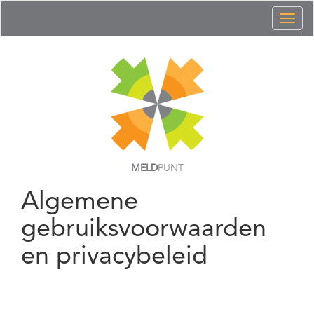
Toggl
naviga
MELD
PUNT
Algemene
gebruiksvoorwaarden
en privacybeleid