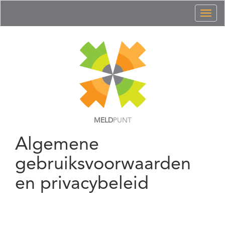
Toggl
naviga
MELD
PUNT
Algemene
gebruiksvoorwaarden
en privacybeleid