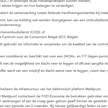
(B2C) of oneerlijke (B2B) handelspraktijken kunnen melden;
n advies krijgen om hun belangen te verdedigen.
tert de samenwerking tussen federale handhavingsinstanties bij misle
temt, kan uw melding ook worden doorgegeven aan een ombudsdienst o
 onderneming:
ntenombudsdienst (COD); of
s Centrum voor de Consument België (ECC België).
 gebruikt om informatie te verzamelen om de kwaliteit van de control
een nooddienst en beschikt niet over een 24/24u- en 7/7 dagen-perma
 niet de mogelijkheid om klacht neer te leggen of officieel aangifte te
toffer werd van een misdrijf en klacht wenst neer te leggen, neem dan
eheert de infrastructuur van het elektronisch platform Meldpunt.
het Meldpunt contacteert de FOD Economie de betrokken gebruiker om
an aanbrengen of aan de vraag geen gehoor geeft binnen de gestelde
or een periode van 6 maanden. Bij nieuwe gelijkaardige feiten na e