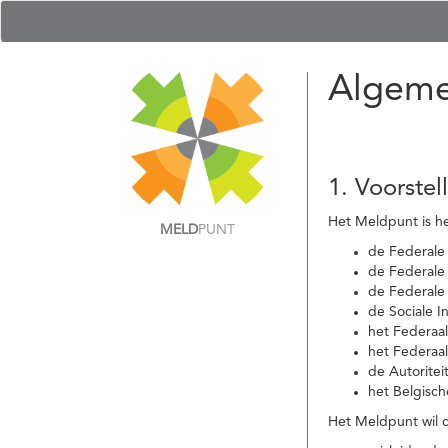
Algeme
1. Voorstel
Het Meldpunt is he
MELD
PUNT
de Federale
de Federale 
de Federale
de Sociale I
het Federaa
het Federaa
de Autoritei
het Belgisch
Het Meldpunt wil c