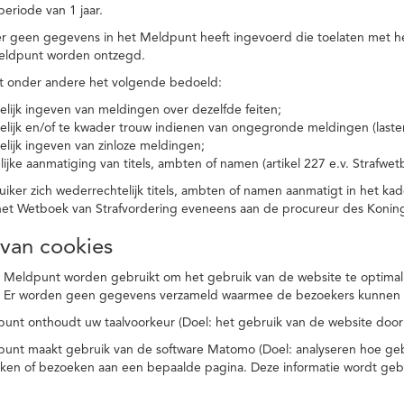
eriode van 1 jaar.
r geen gegevens in het Meldpunt heeft ingevoerd die toelaten met he
eldpunt worden ontzegd.
t onder andere het volgende bedoeld:
elijk ingeven van meldingen over dezelfde feiten;
elijk en/of te kwader trouw indienen van ongegronde meldingen (laster
elijk ingeven van zinloze meldingen;
ijke aanmatiging van titels, ambten of namen (artikel 227 e.v. Strafwet
ker zich wederrechtelijk titels, ambten of namen aanmatigt in het kad
n het Wetboek van Strafvordering eveneens aan de procureur des Kon
 van cookies
 Meldpunt worden gebruikt om het gebruik van de website te optimalis
. Er worden geen gegevens verzameld waarmee de bezoekers kunnen 
unt onthoudt uw taalvoorkeur (Doel: het gebruik van de website door
punt maakt gebruik van de software Matomo (Doel: analyseren hoe geb
oeken of bezoeken aan een bepaalde pagina. Deze informatie wordt ge