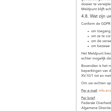
dossier te verwijd
Meldpunt blijft ec
4.8. Wat zijn 
Conform de GDPR 
om toegang 
om ze te corr
om de verwe
om bezwaar 
Het Meldpunt biedt
echter mogelijk da
Bovendien is het n
beperkingen van d
XV.10/1 tot en me
Om uw rechten op 
Per e-mail
:
info.ec
Per brief
:
Federale Overheid
Algemene Directie