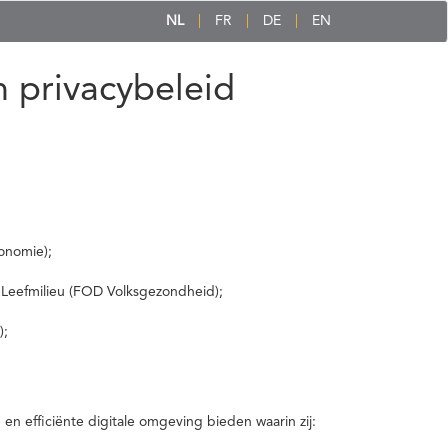
NL
FR
DE
EN
 privacybeleid
onomie);
 Leefmilieu (FOD Volksgezondheid);
);
 efficiënte digitale omgeving bieden waarin zij: