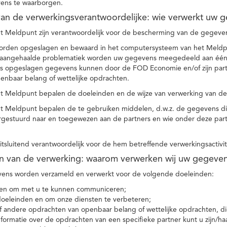
ens te waarborgen.
t van de verwerkingsverantwoordelijke: wie verwerkt uw 
t Meldpunt zijn verantwoordelijk voor de bescherming van de gegevens
orden opgeslagen en bewaard in het computersysteem van het Meld
e aangehaalde problematiek worden uw gegevens meegedeeld aan één o
s opgeslagen gegevens kunnen door de FOD Economie en/of zijn partn
enbaar belang of wettelijke opdrachten.
et Meldpunt bepalen de doeleinden en de wijze van verwerking van d
et Meldpunt bepalen de te gebruiken middelen, d.w.z. de gegevens di
rgestuurd naar en toegewezen aan de partners en wie onder deze par
 uitsluitend verantwoordelijk voor de hem betreffende verwerkingsactivi
en van de verwerking: waarom verwerken wij uw gegeve
ns worden verzameld en verwerkt voor de volgende doeleinden:
ie en om met u te kunnen communiceren;
 doeleinden en om onze diensten te verbeteren;
 andere opdrachten van openbaar belang of wettelijke opdrachten, die
formatie over de opdrachten van een specifieke partner kunt u zijn/ha