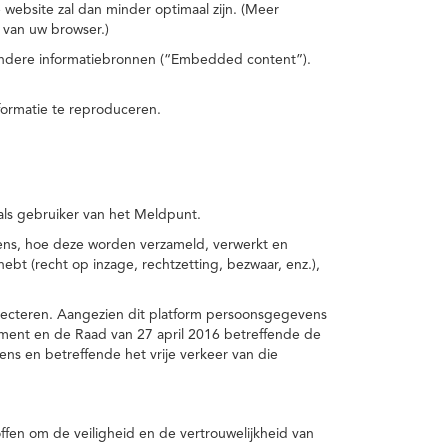
 website zal dan minder optimaal zijn. (Meer
 van uw browser.)
 andere informatiebronnen (“Embedded content”).
formatie te reproduceren.
 als gebruiker van het Meldpunt.
vens, hoe deze worden verzameld, verwerkt en
t (recht op inzage, rechtzetting, bezwaar, enz.),
pecteren. Aangezien dit platform persoonsgegevens
ement en de Raad van 27 april 2016 betreffende de
s en betreffende het vrije verkeer van die
fen om de veiligheid en de vertrouwelijkheid van