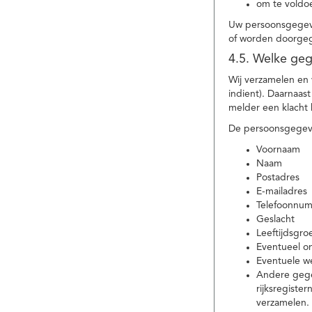
om te voldoe
Uw persoonsgegeve
of worden doorgeg
4.5. Welke ge
Wij verzamelen en
indient). Daarnaas
melder een klacht 
De persoonsgegeve
Voornaam
Naam
Postadres
E-mailadres
Telefoonnu
Geslacht
Leeftijdsgro
Eventueel 
Eventuele w
Andere gege
rijksregiste
verzamelen.