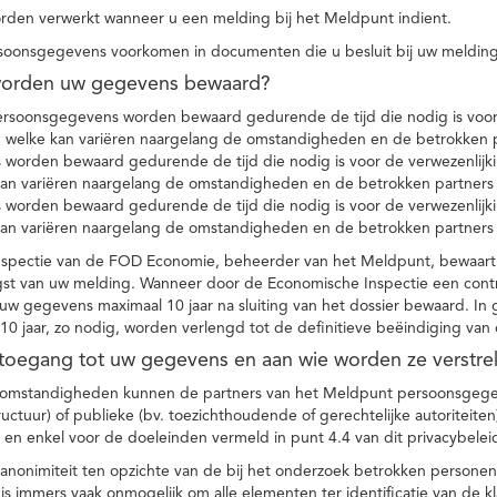
den verwerkt wanneer u een melding bij het Meldpunt indient.
soonsgegevens voorkomen in documenten die u besluit bij uw melding
worden uw gegevens bewaard?
ersoonsgegevens worden bewaard gedurende de tijd die nodig is voor 
 welke kan variëren naargelang de omstandigheden en de betrokken p
worden bewaard gedurende de tijd die nodig is voor de verwezenlijk
kan variëren naargelang de omstandigheden en de betrokken partners
worden bewaard gedurende de tijd die nodig is voor de verwezenlijk
kan variëren naargelang de omstandigheden en de betrokken partners
spectie van de FOD Economie, beheerder van het Meldpunt, bewaart
st van uw melding. Wanneer door de Economische Inspectie een contr
 gegevens maximaal 10 jaar na sluiting van het dossier bewaard. In 
10 jaar, zo nodig, worden verlengd tot de definitieve beëindiging van
 toegang tot uw gegevens en aan wie worden ze verstre
e omstandigheden kunnen de partners van het Meldpunt persoonsgege
ructuur) of publieke (bv. toezichthoudende of gerechtelijke autoriteite
r en enkel voor de doeleinden vermeld in punt 4.4 van dit privacybelei
nonimiteit ten opzichte van de bij het onderzoek betrokken personen
s immers vaak onmogelijk om alle elementen ter identificatie van de 