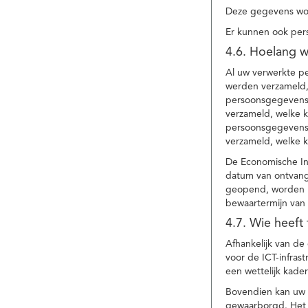
Deze gegevens wor
Er kunnen ook per
4.6. Hoelang 
Al uw verwerkte p
werden verzameld,
persoonsgegevens 
verzameld, welke 
persoonsgegevens 
verzameld, welke 
De Economische In
datum van ontvang
geopend, worden uw
bewaartermijn van 
4.7. Wie heeft
Afhankelijk van d
voor de ICT-infrast
een wettelijk kade
Bovendien kan uw a
gewaarborgd. Het i