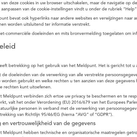
 van deze cookies in uw browser uitschakelen, maar de navigatie op de
t aanpassen van de cookie-instellingen vindt u onder de rubriek “Help”
punt bevat ook hyperlinks naar andere websites en verwijzingen naar
en worden uitsluitend ter informatie verstrekt.
niet-commerciële doeleinden en mits bronvermelding toegelaten om in
eleid
heeft betrekking op het gebruik van het Meldpunt. Het is gericht tot u
dt de doeleinden van de verwerking van alle verstrekte persoonsgege
worden gebruikt en welke rechten u ten aanzien van deze gegevens heb
e rechten kunt uitoefenen.
et Meldpunt verbinden zich ertoe uw privacy te beschermen en te res
rkt, valt het onder Verordening (EU) 2016/679 van het Europees Parl
tuurlijke personen in verband met de verwerking van persoonsgegeven
trekking van Richtlijn 95/46/EG (hierna “AVG” of “GDPR”).
ng en vertrouwelijkheid van de gegevens
t Meldpunt hebben technische en organisatorische maatregelen getrof