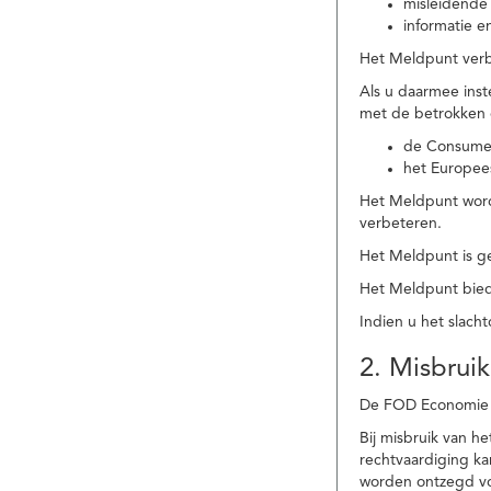
misleidende 
informatie e
Het Meldpunt verbe
Als u daarmee ins
met de betrokken
de Consume
het Europee
Het Meldpunt wordt
verbeteren.
Het Meldpunt is g
Het Meldpunt biedt
Indien u het slach
2. Misbruik
De FOD Economie b
Bij misbruik van 
rechtvaardiging k
worden ontzegd vo