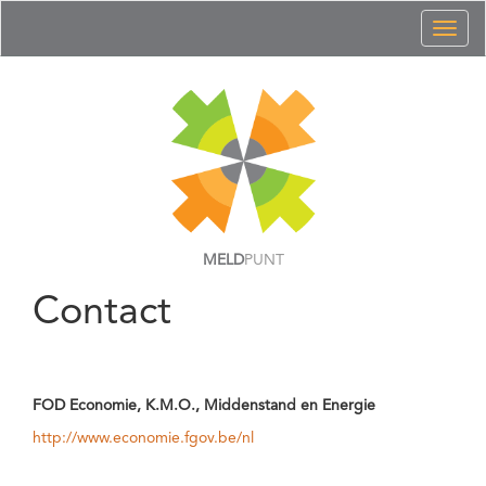
Toggl
naviga
MELD
PUNT
Contact
FOD Economie, K.M.O., Middenstand en Energie
http://www.economie.fgov.be/nl