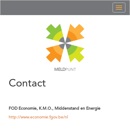
Toggl
naviga
MELD
PUNT
Contact
FOD Economie, K.M.O., Middenstand en Energie
http://www.economie.fgov.be/nl