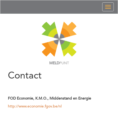
Toggl
naviga
MELD
PUNT
Contact
FOD Economie, K.M.O., Middenstand en Energie
http://www.economie.fgov.be/nl