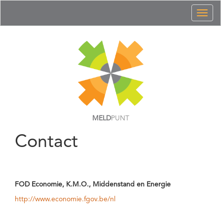
Toggl
naviga
MELD
PUNT
Contact
FOD Economie, K.M.O., Middenstand en Energie
http://www.economie.fgov.be/nl