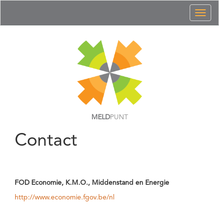
Toggl
naviga
MELD
PUNT
Contact
FOD Economie, K.M.O., Middenstand en Energie
http://www.economie.fgov.be/nl