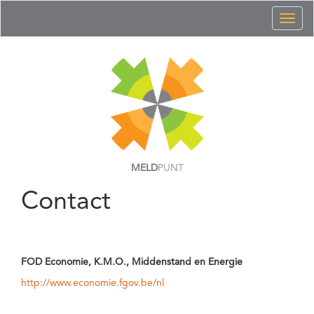
Toggl
naviga
MELD
PUNT
Contact
FOD Economie, K.M.O., Middenstand en Energie
http://www.economie.fgov.be/nl