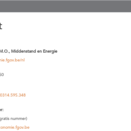
t
M.O., Middenstand en Energie
ie.fgov.be/nl
50
0314.595.348
r:
(gratis nummer)
conomie.fgov.be