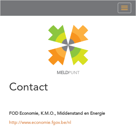
Toggl
naviga
MELD
PUNT
Contact
FOD Economie, K.M.O., Middenstand en Energie
http://www.economie.fgov.be/nl