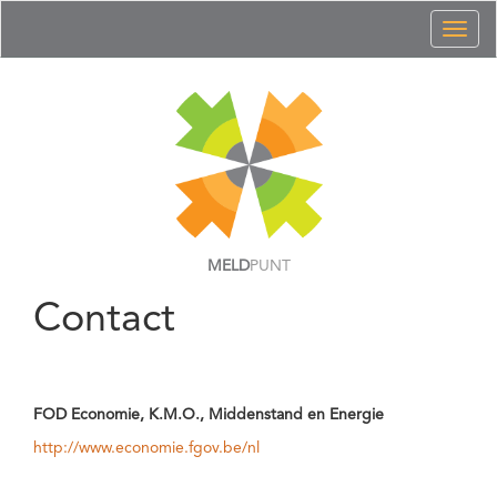
Toggl
naviga
MELD
PUNT
Contact
FOD Economie, K.M.O., Middenstand en Energie
http://www.economie.fgov.be/nl