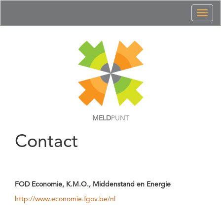
Toggl
naviga
MELD
PUNT
Contact
FOD Economie, K.M.O., Middenstand en Energie
http://www.economie.fgov.be/nl