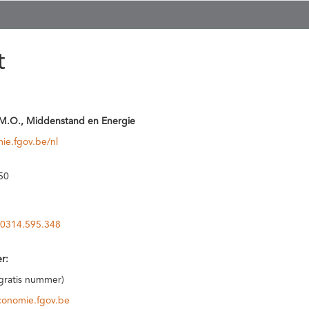
t
M.O., Middenstand en Energie
ie.fgov.be/nl
50
0314.595.348
r:
(gratis nummer)
conomie.fgov.be