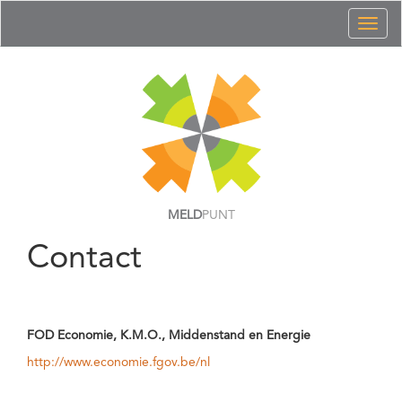
Toggl
naviga
MELD
PUNT
Contact
FOD Economie, K.M.O., Middenstand en Energie
http://www.economie.fgov.be/nl