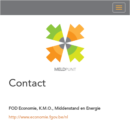
Toggl
naviga
MELD
PUNT
Contact
FOD Economie, K.M.O., Middenstand en Energie
http://www.economie.fgov.be/nl