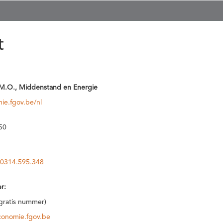
t
M.O., Middenstand en Energie
ie.fgov.be/nl
50
0314.595.348
r:
(gratis nummer)
conomie.fgov.be