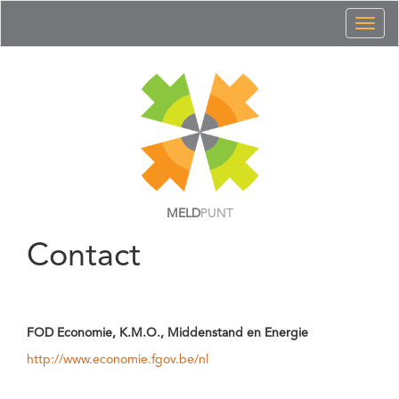
Toggl
naviga
MELD
PUNT
Contact
FOD Economie, K.M.O., Middenstand en Energie
http://www.economie.fgov.be/nl