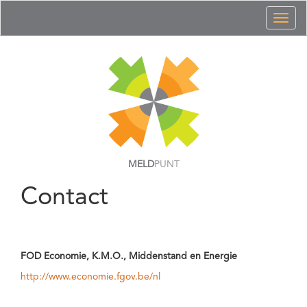
Toggl
naviga
MELD
PUNT
Contact
FOD Economie, K.M.O., Middenstand en Energie
http://www.economie.fgov.be/nl