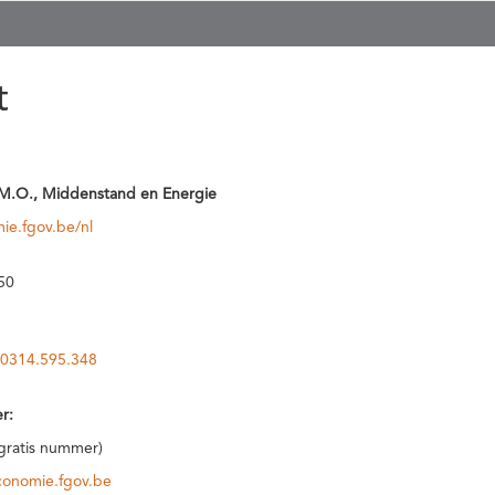
t
M.O., Middenstand en Energie
ie.fgov.be/nl
50
0314.595.348
r:
(gratis nummer)
conomie.fgov.be