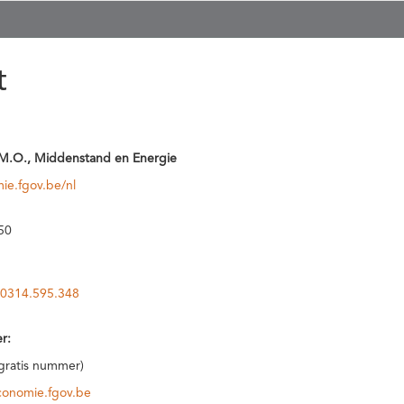
t
M.O., Middenstand en Energie
ie.fgov.be/nl
50
0314.595.348
r:
(gratis nummer)
conomie.fgov.be