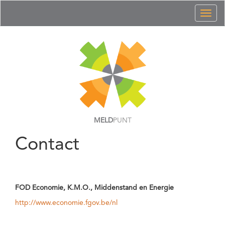
Toggl
naviga
MELD
PUNT
Contact
FOD Economie, K.M.O., Middenstand en Energie
http://www.economie.fgov.be/nl